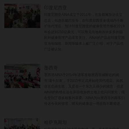
印度尼西亚
印度尼西亚AINA成立于2011年，在首都雅加达设立
总店，包含苏腊巴亚等，在印度尼西亚全境域内不断
扩张代理店。预计印度尼西亚的健康管理市场在2019
年会达到210亿美元，可以预见当地有许许多多的国
民对健康管理产品非常关注。AINA的产品在印度尼西
亚当地报纸，新闻等媒体上被广泛介绍，对于产品也
广泛被认知。
墨西哥
墨西哥AINA于2014年进军首都墨西哥城附近的城
市‘瑙卡尔潘’，于2015年正式开始经营代理店。虽然
语言也很生疏，又是在一个东方人很少的城市，但是
AINA的热情在远在异国他乡的土地上也闪闪发光，现
在受到了很多顾客的喜爱。AINA为向墨西哥的顾客们
传达今天的管理，明天的健康这一理念而不断前进。
哈萨克斯坦