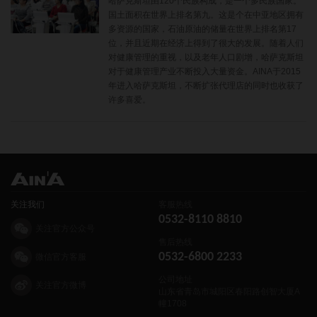
哈萨克斯坦由120个民族构成，是一个多民族国家。
国土面积在世界上排名第九。这是个在中亚地区拥有
多资源的国家，石油原油的储量在世界上排名第17
位，并且近期在经济上得到了很大的发展。随着人们
对健康管理的重视，以及老年人口剧增，哈萨克斯坦
对于健康管理产业不断投入大量资金。AINA于2015
年进入哈萨克斯坦，不断扩张代理店的同时也收获了
许多喜爱。
关注我们
客服热线
0532-8110 8810
关注官方公众号
售后热线
0532-6800 2233
微信官方客服
公司地址
关注官方微博
山东省青岛市城阳区春阳路创智大厦A
幢1708