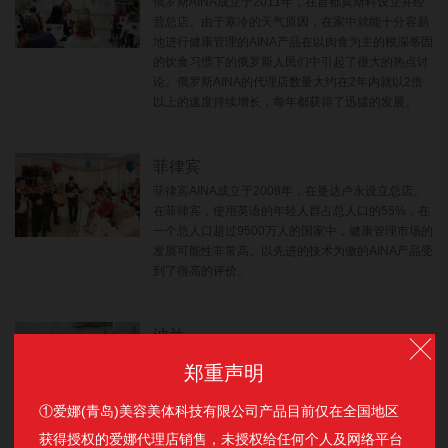
俄罗斯AINA成立于2011年，在首都莫斯科设立并经
营总店。由于寒冷的天气原因，在家中就能十分容易
地进行健康管理的AINA产品在以肉食为主的根深蒂固
的饮食习惯下的俄罗斯人民们中引起了很大的热点讨
论。俄罗斯AINA的代理店数量大约在2年内就以2倍
以上的速度持续增长，每年都获得了迅猛的发展。
菲律宾
菲律宾AINA成立于2008年，在曼达卢永设立总店。
在菲律宾，使用英语的年轻人群占总人口的55%，在
一个总人口超过9500万人的国家中，健康管理市场的
发展可能性非常高。以先进的技术为傲的AINA产品受
到了很高的评价。
波兰
波兰AINA成立于2012年，在华沙设立总店。位于欧
郑重声明
洲中部波罗的海沿岸的波兰，由于从古至今国土变动
频繁，民族多样化等因素，可以说是个变化十分频繁
①爱娜(青岛)美容美体科技有限公司产品目前仅在全国地区
的国家。在波兰，结合了东方医学与西方医学的
获得授权的爱娜代理店销售，未授权给任何个人及网络平台
Smartron的口碑非常好，每天都有当地居民排着长队